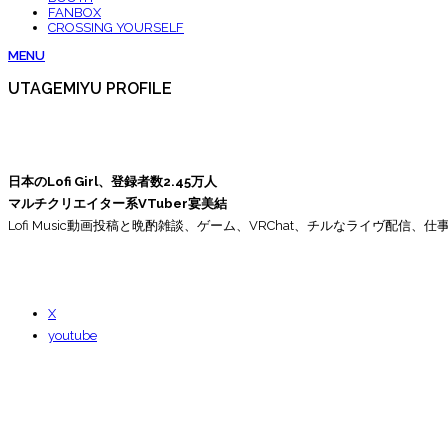
FANBOX
CROSSING YOURSELF
MENU
UTAGEMIYU PROFILE
日本のLofi Girl、登録者数2.45万人
マルチクリエイター系VTuber宴美結
Lofi Music動画投稿と晩酌雑談、ゲーム、VRChat、チルなライヴ配信
X
youtube