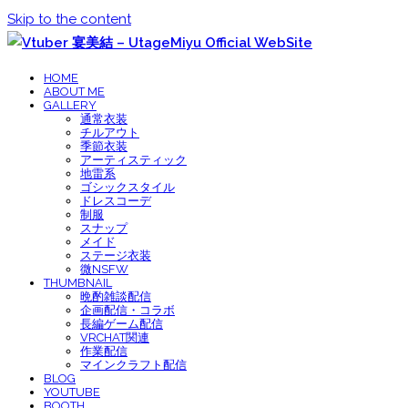
Skip to the content
HOME
ABOUT ME
GALLERY
通常衣装
チルアウト
季節衣装
アーティスティック
地雷系
ゴシックスタイル
ドレスコーデ
制服
スナップ
メイド
ステージ衣装
微NSFW
THUMBNAIL
晩酌雑談配信
企画配信・コラボ
長編ゲーム配信
VRCHAT関連
作業配信
マインクラフト配信
BLOG
YOUTUBE
BOOTH